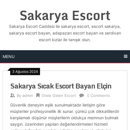
Skip
Sakarya Escort
to
content
Sakarya Escort Caddesi ile sakarya escort, escort sakarya,
sakarya escort bayan, adapazarı escort bayan ve serdivan
escort kızlar ile tanışık olun.
MENU
3 Ağustos 2024
Sakarya Sıcak Escort Bayan Elçin
By
admin
Otele Gelen Escort
0 Comments
Güvenlik deneyim eşlik sunulmaktadır iletişim göre
müşteriler profesyonellik ilk sunar. çünkü çok dikkatlilerdir
karşılamak düşünür müşterilerin oldukça memnun bulmak
saygın. üzerinden yapılan değerlendirmeleri hizmeti