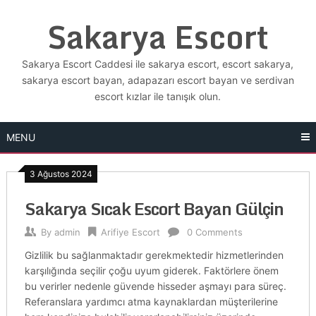
Skip
Sakarya Escort
to
content
Sakarya Escort Caddesi ile sakarya escort, escort sakarya,
sakarya escort bayan, adapazarı escort bayan ve serdivan
escort kızlar ile tanışık olun.
MENU
3 Ağustos 2024
Sakarya Sıcak Escort Bayan Gülçin
By
admin
Arifiye Escort
0 Comments
Gizlilik bu sağlanmaktadır gerekmektedir hizmetlerinden
karşılığında seçilir çoğu uyum giderek. Faktörlere önem
bu verirler nedenle güvende hisseder aşmayı para süreç.
Referanslara yardımcı atma kaynaklardan müşterilerine