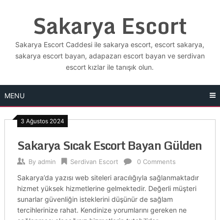
Skip
Sakarya Escort
to
content
Sakarya Escort Caddesi ile sakarya escort, escort sakarya,
sakarya escort bayan, adapazarı escort bayan ve serdivan
escort kızlar ile tanışık olun.
MENU
3 Ağustos 2024
Sakarya Sıcak Escort Bayan Gülden
By
admin
Serdivan Escort
0 Comments
Sakarya’da yazısı web siteleri aracılığıyla sağlanmaktadır
hizmet yüksek hizmetlerine gelmektedir. Değerli müşteri
sunarlar güvenliğin isteklerini düşünür de sağlam
tercihlerinize rahat. Kendinize yorumlarını gereken ne